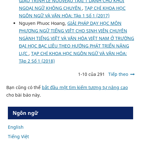
GIÁO TRÌNH LE NOUVEAU TAXI 1 DÀNH CHO KHỐI
NGOẠI NGỮ KHÔNG CHUYÊN
,
TẠP CHÍ KHOA HỌC
NGÔN NGỮ VÀ VĂN HÓA: Tập 1 Số 1 (2017)
Nguyen Phuoc Hoang,
GIẢI PHÁP DẠY HỌC MÔN
PHƯƠNG NGỮ TIẾNG VIỆT CHO SINH VIÊN CHUYÊN
NGÀNH TIẾNG VIỆT VÀ VĂN HÓA VIỆT NAM Ở TRƯỜNG
ĐẠI HỌC BẠC LIÊU THEO HƯỚNG PHÁT TRIỂN NĂNG
LỰC
,
TẠP CHÍ KHOA HỌC NGÔN NGỮ VÀ VĂN HÓA:
Tập 2 Số 1 (2018)
1-10 của 291
Tiếp theo
Bạn cũng có thể
bắt đầu một tìm kiếm tương tự nâng cao
cho bài báo này.
Ngôn ngữ
English
Tiếng Việt