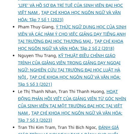
‘LIFE’ VÀ HỒ SƠ ĐA TRÍ TUỆ CỦA SINH VIÊN ĐẠI HỌC
VIỆT NAM
,
TẠP CHÍ KHOA HỌC NGÔN NGỮ VÀ VĂN
HÓA: Tập 7 Số 1 (2023)
Pham Thuy Giang,
Ý THỨC NGỮ DỤNG HỌC CỦA SINH
VIÊN VÀ CÁC HÀM Ý CHO VIỆC GIẢNG DẠY TIẾNG ANH
TẠI TRƯỜNG ĐẠI HỌC THƯƠNG MẠI
,
TẠP CHÍ KHOA
HỌC NGÔN NGỮ VÀ VĂN HÓA: Tập 2 Số 2 (2018)
Nguyen Thu Trang,
KỸ THUẬT ĐIỀU CHỈNH GIÁO
TRÌNH CỦA GIẢNG VIÊN TRONG GIẢNG DẠY NGOẠI
NGỮ: NGHIÊN CỨU TẠI TRƯỜNG ĐẠI HỌC LUẬT HÀ
NỘI
,
TẠP CHÍ KHOA HỌC NGÔN NGỮ VÀ VĂN HÓA:
Tập 5 Số 3 (2021)
Le Thị Thanh Nhan, Tran Thi Thanh Huong,
HOẠT
ĐỘNG PHẢN HỒI VIẾT CỦA GIẢNG VIÊN TỪ GÓC NHÌN
CỦA SINH VIÊN TẠI MỘT TRƯỜNG ĐẠI HỌC TẠI VIỆT
NAM
,
TẠP CHÍ KHOA HỌC NGÔN NGỮ VÀ VĂN HÓA:
Tập 7 Số 3 (2023)
Tran Thi Kim Tram, Tran Thi Bich Ngoc,
ĐÁNH GIÁ