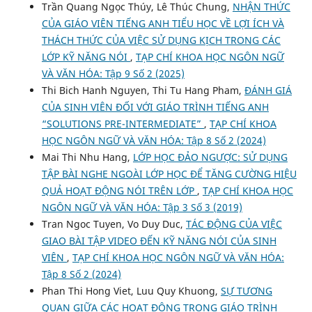
Trần Quang Ngọc Thúy, Lê Thúc Chung,
NHẬN THỨC
CỦA GIÁO VIÊN TIẾNG ANH TIỂU HỌC VỀ LỢI ÍCH VÀ
THÁCH THỨC CỦA VIỆC SỬ DỤNG KỊCH TRONG CÁC
LỚP KỸ NĂNG NÓI
,
TẠP CHÍ KHOA HỌC NGÔN NGỮ
VÀ VĂN HÓA: Tập 9 Số 2 (2025)
Thi Bich Hanh Nguyen, Thi Tu Hang Pham,
ĐÁNH GIÁ
CỦA SINH VIÊN ĐỐI VỚI GIÁO TRÌNH TIẾNG ANH
“SOLUTIONS PRE-INTERMEDIATE”
,
TẠP CHÍ KHOA
HỌC NGÔN NGỮ VÀ VĂN HÓA: Tập 8 Số 2 (2024)
Mai Thi Nhu Hang,
LỚP HỌC ĐẢO NGƯỢC: SỬ DỤNG
TẬP BÀI NGHE NGOÀI LỚP HỌC ĐỂ TĂNG CƯỜNG HIỆU
QUẢ HOẠT ĐỘNG NÓI TRÊN LỚP
,
TẠP CHÍ KHOA HỌC
NGÔN NGỮ VÀ VĂN HÓA: Tập 3 Số 3 (2019)
Tran Ngoc Tuyen, Vo Duy Duc,
TÁC ĐỘNG CỦA VIỆC
GIAO BÀI TẬP VIDEO ĐẾN KỸ NĂNG NÓI CỦA SINH
VIÊN
,
TẠP CHÍ KHOA HỌC NGÔN NGỮ VÀ VĂN HÓA:
Tập 8 Số 2 (2024)
Phan Thi Hong Viet, Luu Quy Khuong,
SỰ TƯƠNG
QUAN GIỮA CÁC HOẠT ĐỘNG TRONG GIÁO TRÌNH