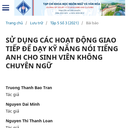
Trang chủ
/
Lưu trữ
/
Tập 5 Số 3 (2021)
/
Bài báo
SỬ DỤNG CÁC HOẠT ĐỘNG GIAO
TIẾP ĐỂ DẠY KỸ NĂNG NÓI TIẾNG
ANH CHO SINH VIÊN KHÔNG
CHUYÊN NGỮ
Truong Thanh Bao Tran
Tác giả
Nguyen Dai Minh
Tác giả
Nguyen Thi Thanh Loan
Tác giả