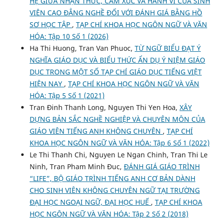
HỆ GIỮA NHẬN THỨC, CẢM XÚC VÀ HÀNH VI CỦA SINH
VIÊN CAO ĐẲNG NGHỀ ĐỐI VỚI ĐÁNH GIÁ BẰNG HỒ
SƠ HỌC TẬP
,
TẠP CHÍ KHOA HỌC NGÔN NGỮ VÀ VĂN
HÓA: Tập 10 Số 1 (2026)
Ha Thi Huong, Tran Van Phuoc,
TỪ NGỮ BIỂU ĐẠT Ý
NGHĨA GIÁO DỤC VÀ BIỂU THỨC ẨN DỤ Ý NIỆM GIÁO
DỤC TRONG MỘT SỐ TẠP CHÍ GIÁO DỤC TIẾNG VIỆT
HIỆN NAY
,
TẠP CHÍ KHOA HỌC NGÔN NGỮ VÀ VĂN
HÓA: Tập 5 Số 1 (2021)
Tran Đinh Thanh Long, Nguyen Thi Yen Hoa,
XÂY
DỰNG BẢN SẮC NGHỀ NGHIỆP VÀ CHUYÊN MÔN CỦA
GIÁO VIÊN TIẾNG ANH KHÔNG CHUYÊN
,
TẠP CHÍ
KHOA HỌC NGÔN NGỮ VÀ VĂN HÓA: Tập 6 Số 1 (2022)
Le Thi Thanh Chi, Nguyen Le Ngan Chinh, Tran Thi Le
Ninh, Tran Pham Minh Đuc,
ĐÁNH GIÁ GIÁO TRÌNH
“LIFE”, BỘ GIÁO TRÌNH TIẾNG ANH CƠ BẢN DÀNH
CHO SINH VIÊN KHÔNG CHUYÊN NGỮ TẠI TRƯỜNG
ĐẠI HỌC NGOẠI NGỮ, ĐẠI HỌC HUẾ
,
TẠP CHÍ KHOA
HỌC NGÔN NGỮ VÀ VĂN HÓA: Tập 2 Số 2 (2018)