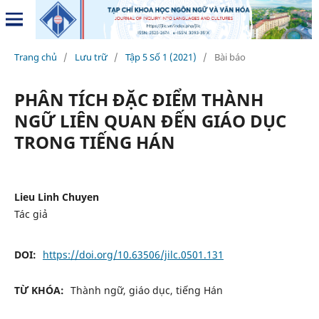
Trang chủ
/
Lưu trữ
/
Tập 5 Số 1 (2021)
/
Bài báo
PHÂN TÍCH ĐẶC ĐIỂM THÀNH
NGỮ LIÊN QUAN ĐẾN GIÁO DỤC
TRONG TIẾNG HÁN
Lieu Linh Chuyen
Tác giả
DOI:
https://doi.org/10.63506/jilc.0501.131
TỪ KHÓA:
Thành ngữ, giáo dục, tiếng Hán