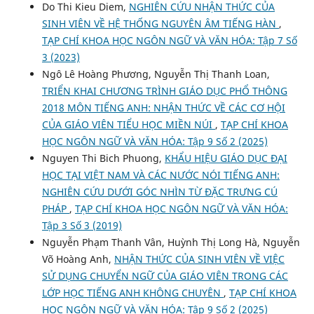
Do Thi Kieu Diem,
NGHIÊN CỨU NHẬN THỨC CỦA
SINH VIÊN VỀ HỆ THỐNG NGUYÊN ÂM TIẾNG HÀN
,
TẠP CHÍ KHOA HỌC NGÔN NGỮ VÀ VĂN HÓA: Tập 7 Số
3 (2023)
Ngô Lê Hoàng Phương, Nguyễn Thị Thanh Loan,
TRIỂN KHAI CHƯƠNG TRÌNH GIÁO DỤC PHỔ THÔNG
2018 MÔN TIẾNG ANH: NHẬN THỨC VỀ CÁC CƠ HỘI
CỦA GIÁO VIÊN TIỂU HỌC MIỀN NÚI
,
TẠP CHÍ KHOA
HỌC NGÔN NGỮ VÀ VĂN HÓA: Tập 9 Số 2 (2025)
Nguyen Thi Bich Phuong,
KHẨU HIỆU GIÁO DỤC ĐẠI
HỌC TẠI VIỆT NAM VÀ CÁC NƯỚC NÓI TIẾNG ANH:
NGHIÊN CỨU DƯỚI GÓC NHÌN TỪ ĐẶC TRƯNG CÚ
PHÁP
,
TẠP CHÍ KHOA HỌC NGÔN NGỮ VÀ VĂN HÓA:
Tập 3 Số 3 (2019)
Nguyễn Phạm Thanh Vân, Huỳnh Thị Long Hà, Nguyễn
Võ Hoàng Anh,
NHẬN THỨC CỦA SINH VIÊN VỀ VIỆC
SỬ DỤNG CHUYỂN NGỮ CỦA GIÁO VIÊN TRONG CÁC
LỚP HỌC TIẾNG ANH KHÔNG CHUYÊN
,
TẠP CHÍ KHOA
HỌC NGÔN NGỮ VÀ VĂN HÓA: Tập 9 Số 2 (2025)