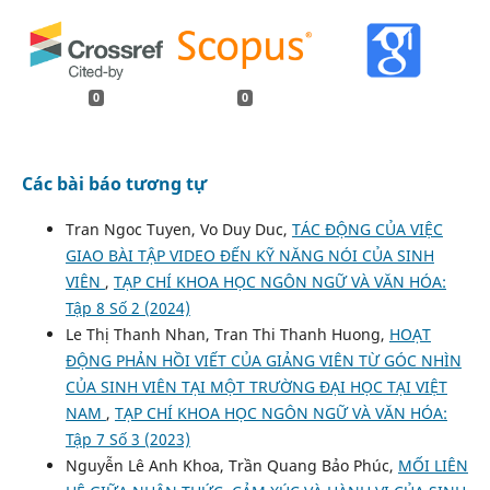
0
0
Các bài báo tương tự
Tran Ngoc Tuyen, Vo Duy Duc,
TÁC ĐỘNG CỦA VIỆC
GIAO BÀI TẬP VIDEO ĐẾN KỸ NĂNG NÓI CỦA SINH
VIÊN
,
TẠP CHÍ KHOA HỌC NGÔN NGỮ VÀ VĂN HÓA:
Tập 8 Số 2 (2024)
Le Thị Thanh Nhan, Tran Thi Thanh Huong,
HOẠT
ĐỘNG PHẢN HỒI VIẾT CỦA GIẢNG VIÊN TỪ GÓC NHÌN
CỦA SINH VIÊN TẠI MỘT TRƯỜNG ĐẠI HỌC TẠI VIỆT
NAM
,
TẠP CHÍ KHOA HỌC NGÔN NGỮ VÀ VĂN HÓA:
Tập 7 Số 3 (2023)
Nguyễn Lê Anh Khoa, Trần Quang Bảo Phúc,
MỐI LIÊN