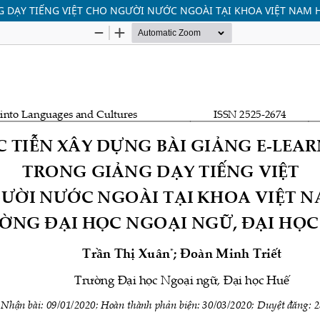
G DẠY TIẾNG VIỆT CHO NGƯỜI NƯỚC NGOÀI TẠI KHOA VIỆT NAM 