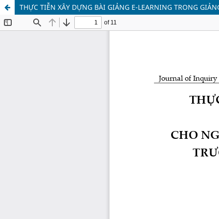
THỰC TIỄN XÂY DỰNG BÀI GIẢNG E-LEARNING TRONG GIẢN