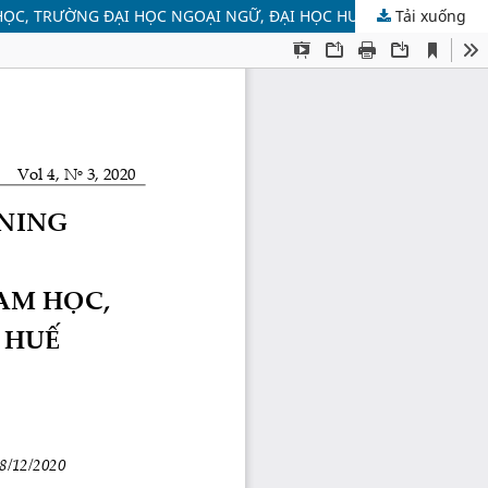
HỌC, TRƯỜNG ĐẠI HỌC NGOẠI NGỮ, ĐẠI HỌC HUẾ
Tải xuống