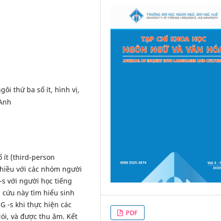
ôi thứ ba số ít, hình vị,
 Anh
 ít (third-person
 nhiều với các nhóm người
-s với người học tiếng
 cứu này tìm hiểu sinh
 -s khi thực hiện các
PDF
ói, và được thu âm. Kết