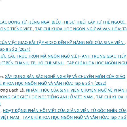
ÁC ĐỘNG TỪ TIẾNG NGA BIỂU THỊ SỰ THIẾT LẬP TƯ THẾ NGƯỜI,
RONG TIẾNG VIỆT
,
TẠP CHÍ KHOA HỌC NGÔN NGỮ VÀ VĂN HÓA: Tậ
ỦA VIỆC GIAO BÀI TẬP VIDEO ĐẾN KỸ NĂNG NÓI CỦA SINH VIÊN
,
 8 Số 2 (2024)
ỨU CẤU TRÚC TRỘN MÃ NGÔN NGỮ VIỆT- ANH TRONG GIAO TIẾP
Ợ BẾN THÀNH, TP. HỒ CHÍ MINH
,
TẠP CHÍ KHOA HỌC NGÔN NGỮ
oa,
XÂY DỰNG BẢN SẮC NGHỀ NGHIỆP VÀ CHUYÊN MÔN CỦA GIÁO
Í KHOA HỌC NGÔN NGỮ VÀ VĂN HÓA: Tập 6 Số 1 (2022)
ương Bạch Lê,
NHẬN THỨC CỦA SINH VIÊN CHUYÊN NGỮ VỀ PHẢN 
TRONG CÁC GIỜ HỌC NÓI TIẾNG ANH Ở VIỆT NAM
,
TẠP CHÍ KHOA 
)
g,
HOẠT ĐỘNG PHẢN HỒI VIẾT CỦA GIẢNG VIÊN TỪ GÓC NHÌN CỦA
I VIỆT NAM
,
TẠP CHÍ KHOA HỌC NGÔN NGỮ VÀ VĂN HÓA: Tập 7 Số