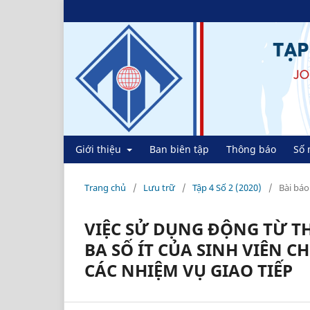
Giới thiệu
Ban biên tập
Thông báo
Số 
Trang chủ
/
Lưu trữ
/
Tập 4 Số 2 (2020)
/
Bài báo
VIỆC SỬ DỤNG ĐỘNG TỪ T
BA SỐ ÍT CỦA SINH VIÊN 
CÁC NHIỆM VỤ GIAO TIẾP