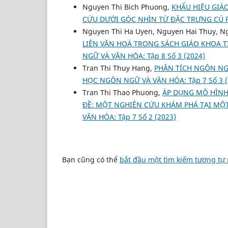
Nguyen Thi Bich Phuong,
KHẨU HIỆU GIÁO
CỨU DƯỚI GÓC NHÌN TỪ ĐẶC TRƯNG CÚ
Nguyen Thi Ha Uyen, Nguyen Hai Thuy, Ng
LIÊN VĂN HOÁ TRONG SÁCH GIÁO KHOA 
NGỮ VÀ VĂN HÓA: Tập 8 Số 3 (2024)
Tran Thi Thuy Hang,
PHÂN TÍCH NGÔN NG
HỌC NGÔN NGỮ VÀ VĂN HÓA: Tập 7 Số 3 (
Tran Thi Thao Phuong,
ÁP DỤNG MÔ HÌNH
ĐỀ: MỘT NGHIÊN CỨU KHÁM PHÁ TẠI MỘ
VĂN HÓA: Tập 7 Số 2 (2023)
Bạn cũng có thể
bắt đầu một tìm kiếm tương tự