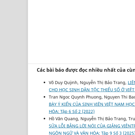
Các bài báo được đọc nhiều nhất của cùn
Võ Duy Quỳnh, Nguyễn Thị Bảo Trang,
LI
CHO HỌC SINH DÂN TỘC THIỂU SỐ Ở VIỆ
Tran Ngoc Quynh Phuong, Nguyen Thi Ba
BÀY Ý KIẾN CỦA SINH VIÊN VIỆT NAM H
HÓA: Tập 6 Số 2 (2022)
Hồ Văn Quang, Nguyễn Thị Bảo Trang, Tr
SỬA LỖI BẰNG LỜI NÓI CỦA GIẢNG VIÊN
NGÔN NGỮ VÀ VĂN HÓA: Tập 9 Số 3 (2025