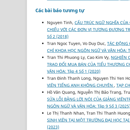
Các bài báo tương tự
Nguyen Tinh,
CẤU TRÚC NGỮ NGHĨA CỦA C
CHIẾU VỚI CÁC ĐƠN VỊ TƯƠNG ĐƯƠNG T
Số 2 (2018)
Tran Ngoc Tuyen, Vo Duy Duc,
TÁC ĐỘNG C
CHÍ KHOA HỌC NGÔN NGỮ VÀ VĂN HÓA: Tập
Tran Thi Phuong Ly, Cao Kim Vy,
NGHIÊN C
TRAO ĐỔI MUA BÁN CỦA TIỂU THƯƠNG CH
VĂN HÓA: Tập 4 Số 1 (2020)
Tran Đinh Thanh Long, Nguyen Thi Yen H
VIÊN TIẾNG ANH KHÔNG CHUYÊN
,
TẠP CH
Hồ Văn Quang, Nguyễn Thị Bảo Trang, Tr
SỬA LỖI BẰNG LỜI NÓI CỦA GIẢNG VIÊN
NGÔN NGỮ VÀ VĂN HÓA: Tập 9 Số 3 (2025
Le Thị Thanh Nhan, Tran Thi Thanh Huon
SINH VIÊN TẠI MỘT TRƯỜNG ĐẠI HỌC TẠ
(2023)