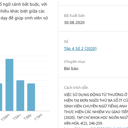
ố ngữ cảnh bắt buộc, với
nhiều khác biệt giữa các
Đã Xuất bản
 dạy để giúp sinh viên sử
30.08.2020
Số
Tập 4 Số 2 (2020)
Chuyên mục
Bài báo
Cách trích dẫn
VIỆC SỬ DỤNG ĐỘNG TỪ THƯỜNG Ở 
HIỆN TẠI ĐƠN NGÔI THỨ BA SỐ ÍT C
SINH VIÊN CHUYÊN NGỮ TIẾNG ANH
THỰC HIỆN CÁC NHIỆM VỤ GIAO TIẾP
(2020).
TẠP CHÍ KHOA HỌC NGÔN NGỮ
VĂN HÓA
,
4
(2), 246-259.