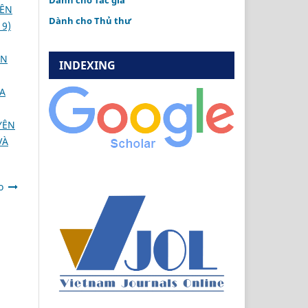
Dành cho Tác giả
IÊN
Dành cho Thủ thư
19)
ÔN
INDEXING
A
YÊN
VÀ
o