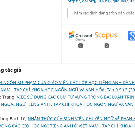
https://doi.org/10.63506/jilc.0402.16
Thêm các định dạng trích dẫn khác
0
0
g tác giả
ÊN NGÔN SƯ PHẠM CỦA GIÁO VIÊN CÁC LỚP HỌC TIẾNG ANH DÀNH
T NAM
,
TẠP CHÍ KHOA HỌC NGÔN NGỮ VÀ VĂN HÓA: Tập 9 Số 2 (20
o Trang,
VIỆC SỬ DỤNG CÁC CỤM TỪ VỰNG TRONG BÀI LUẬN TRÌN
ỌC NGOẠI NGỮ TIẾNG ANH
,
TẠP CHÍ KHOA HỌC NGÔN NGỮ VÀ VĂN
ương Bạch Lê,
NHẬN THỨC CỦA SINH VIÊN CHUYÊN NGỮ VỀ PHẢN 
TRONG CÁC GIỜ HỌC NÓI TIẾNG ANH Ở VIỆT NAM
,
TẠP CHÍ KHOA 
)