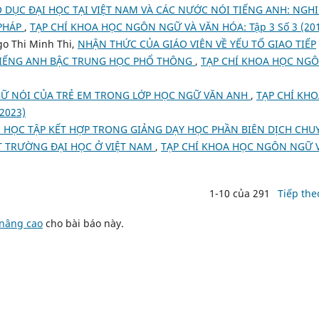
 DỤC ĐẠI HỌC TẠI VIỆT NAM VÀ CÁC NƯỚC NÓI TIẾNG ANH: NGH
 PHÁP
,
TẠP CHÍ KHOA HỌC NGÔN NGỮ VÀ VĂN HÓA: Tập 3 Số 3 (20
o Thi Minh Thi,
NHẬN THỨC CỦA GIÁO VIÊN VỀ YẾU TỐ GIAO TIẾP
TIẾNG ANH BẬC TRUNG HỌC PHỔ THÔNG
,
TẠP CHÍ KHOA HỌC NG
Ữ NÓI CỦA TRẺ EM TRONG LỚP HỌC NGỮ VĂN ANH
,
TẠP CHÍ KHO
2023)
 HỌC TẬP KẾT HỢP TRONG GIẢNG DẠY HỌC PHẦN BIÊN DỊCH CHU
T TRƯỜNG ĐẠI HỌC Ở VIỆT NAM
,
TẠP CHÍ KHOA HỌC NGÔN NGỮ 
1-10 của 291
Tiếp the
 nâng cao
cho bài báo này.