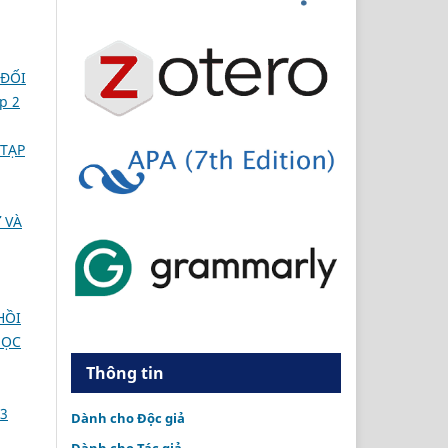
 ĐỐI
p 2
TẠP
 VÀ
HỒI
HỌC
Thông tin
 3
Dành cho Độc giả