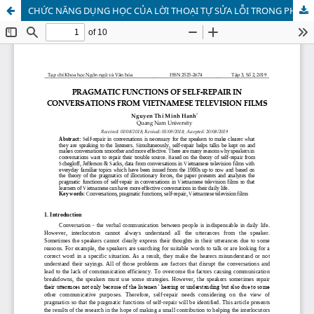
CHỨC NĂNG DỤNG HỌC CỦA LỜI THOẠI TỰ SỬA LỖI TRONG PHIM TRUYỀN HÌNH VIỆT NAM