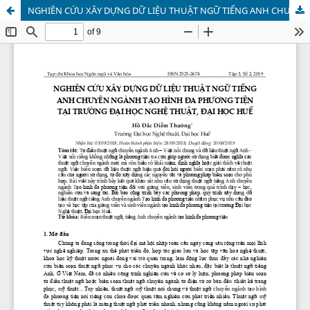
NGHIÊN CỨU XÂY DỰNG DỮ LIỆU THUẬT NGỮ TIẾNG ANH CHUYÊN NGÀNH TẠO HÌNH ĐA PHƯƠNG TIỆN TẠI TRƯỜNG ĐẠI HỌC NGHỆ THUẬT, ĐẠI HỌC HUẾ