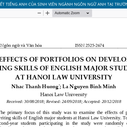
IẾT TIẾNG ANH CỦA SINH VIÊN NGÀNH NGÔN NGỮ ANH TẠI TRƯỜ