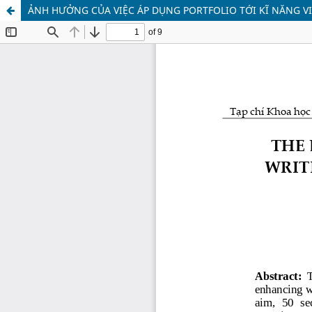
ẢNH HƯỞNG CỦA VIỆC ÁP DỤNG PORTFOLIO TỚI KĨ NĂNG V