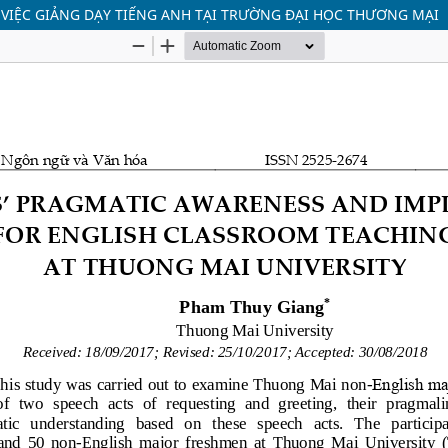
 VIỆC GIẢNG DẠY TIẾNG ANH TẠI TRƯỜNG ĐẠI HỌC THƯƠNG MẠI