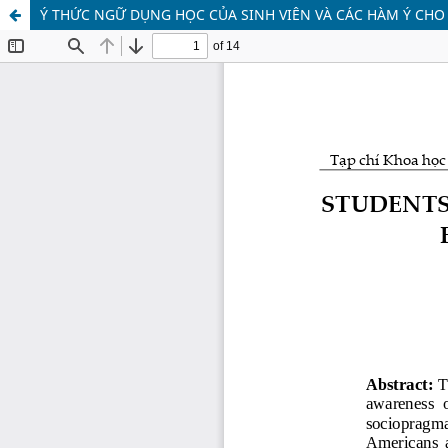
Ý THỨC NGỮ DỤNG HỌC CỦA SINH VIÊN VÀ CÁC HÀM Ý CHO