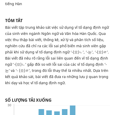
tiếng Hàn
TÓM TẮT
Bài viết tập trung khảo sát việc sử dụng vĩ tố dạng định ngữ
của sinh viên ngành Ngôn ngữ và Văn hóa Hàn Quốc. Qua
việc thu thập bài viết, thống kê, xử lý và phân tích số liệu,
nghiên cứu đã chỉ ra các lỗi sai phổ biến mà sinh viên gặp
phải khi sử dụng vĩ tố dạng định ngữ ‘-(으)ㄴ’, ‘-는’, ‘-(으)ㄹ’.
Bài viết đã nêu rõ rằng lỗi sai liên quan đến vĩ tố dạng định
ngữ ‘-(으)ㄴ’ gấp đôi so với lỗi sai của các vĩ tố dạng định ‘-
는’ và ‘- (으)ㄹ’, trong đó lỗi thay thế là nhiều nhất. Dựa trên
kết quả khảo sát, bài viết đã đưa ra những lưu ý quan trọng
khi dạy và học vĩ tố dạng định ngữ.
SỐ LƯỢNG TẢI XUỐNG