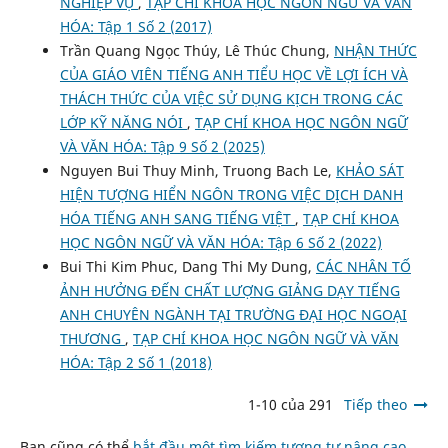
NGHIỆP VỤ
,
TẠP CHÍ KHOA HỌC NGÔN NGỮ VÀ VĂN
HÓA: Tập 1 Số 2 (2017)
Trần Quang Ngọc Thúy, Lê Thúc Chung,
NHẬN THỨC
CỦA GIÁO VIÊN TIẾNG ANH TIỂU HỌC VỀ LỢI ÍCH VÀ
THÁCH THỨC CỦA VIỆC SỬ DỤNG KỊCH TRONG CÁC
LỚP KỸ NĂNG NÓI
,
TẠP CHÍ KHOA HỌC NGÔN NGỮ
VÀ VĂN HÓA: Tập 9 Số 2 (2025)
Nguyen Bui Thuy Minh, Truong Bach Le,
KHẢO SÁT
HIỆN TƯỢNG HIỂN NGÔN TRONG VIỆC DỊCH DANH
HÓA TIẾNG ANH SANG TIẾNG VIỆT
,
TẠP CHÍ KHOA
HỌC NGÔN NGỮ VÀ VĂN HÓA: Tập 6 Số 2 (2022)
Bui Thi Kim Phuc, Dang Thi My Dung,
CÁC NHÂN TỐ
ẢNH HƯỞNG ĐẾN CHẤT LƯỢNG GIẢNG DẠY TIẾNG
ANH CHUYÊN NGÀNH TẠI TRƯỜNG ĐẠI HỌC NGOẠI
THƯƠNG
,
TẠP CHÍ KHOA HỌC NGÔN NGỮ VÀ VĂN
HÓA: Tập 2 Số 1 (2018)
1-10 của 291
Tiếp theo
Bạn cũng có thể
bắt đầu một tìm kiếm tương tự nâng cao