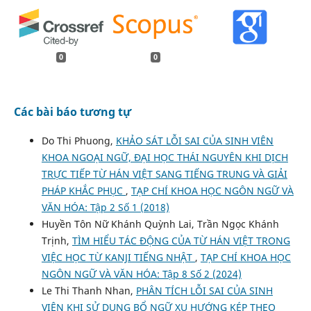
0
0
Các bài báo tương tự
Do Thi Phuong,
KHẢO SÁT LỖI SAI CỦA SINH VIÊN
KHOA NGOẠI NGỮ, ĐẠI HỌC THÁI NGUYÊN KHI DỊCH
TRỰC TIẾP TỪ HÁN VIỆT SANG TIẾNG TRUNG VÀ GIẢI
PHÁP KHẮC PHỤC
,
TẠP CHÍ KHOA HỌC NGÔN NGỮ VÀ
VĂN HÓA: Tập 2 Số 1 (2018)
Huyền Tôn Nữ Khánh Quỳnh Lai, Trần Ngọc Khánh
Trịnh,
TÌM HIỂU TÁC ĐỘNG CỦA TỪ HÁN VIỆT TRONG
VIỆC HỌC TỪ KANJI TIẾNG NHẬT
,
TẠP CHÍ KHOA HỌC
NGÔN NGỮ VÀ VĂN HÓA: Tập 8 Số 2 (2024)
Le Thi Thanh Nhan,
PHÂN TÍCH LỖI SAI CỦA SINH
VIÊN KHI SỬ DỤNG BỔ NGỮ XU HƯỚNG KÉP THEO