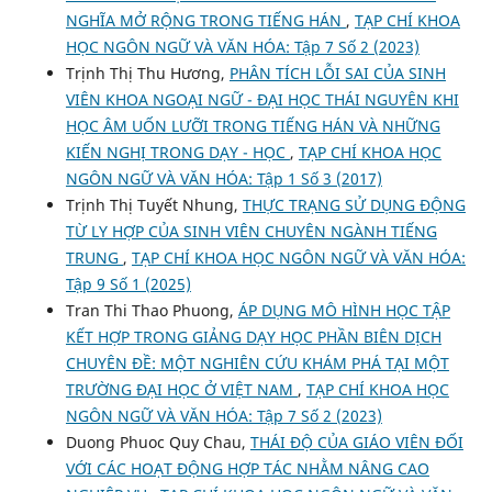
NGHĨA MỞ RỘNG TRONG TIẾNG HÁN
,
TẠP CHÍ KHOA
HỌC NGÔN NGỮ VÀ VĂN HÓA: Tập 7 Số 2 (2023)
Trịnh Thị Thu Hương,
PHÂN TÍCH LỖI SAI CỦA SINH
VIÊN KHOA NGOẠI NGỮ - ĐẠI HỌC THÁI NGUYÊN KHI
HỌC ÂM UỐN LƯỠI TRONG TIẾNG HÁN VÀ NHỮNG
KIẾN NGHỊ TRONG DẠY - HỌC
,
TẠP CHÍ KHOA HỌC
NGÔN NGỮ VÀ VĂN HÓA: Tập 1 Số 3 (2017)
Trịnh Thị Tuyết Nhung,
THỰC TRẠNG SỬ DỤNG ĐỘNG
TỪ LY HỢP CỦA SINH VIÊN CHUYÊN NGÀNH TIẾNG
TRUNG
,
TẠP CHÍ KHOA HỌC NGÔN NGỮ VÀ VĂN HÓA:
Tập 9 Số 1 (2025)
Tran Thi Thao Phuong,
ÁP DỤNG MÔ HÌNH HỌC TẬP
KẾT HỢP TRONG GIẢNG DẠY HỌC PHẦN BIÊN DỊCH
CHUYÊN ĐỀ: MỘT NGHIÊN CỨU KHÁM PHÁ TẠI MỘT
TRƯỜNG ĐẠI HỌC Ở VIỆT NAM
,
TẠP CHÍ KHOA HỌC
NGÔN NGỮ VÀ VĂN HÓA: Tập 7 Số 2 (2023)
Duong Phuoc Quy Chau,
THÁI ĐỘ CỦA GIÁO VIÊN ĐỐI
VỚI CÁC HOẠT ĐỘNG HỢP TÁC NHẰM NÂNG CAO