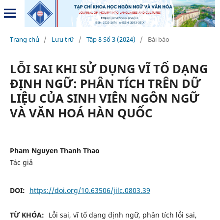
Trang chủ
/
Lưu trữ
/
Tập 8 Số 3 (2024)
/
Bài báo
LỖI SAI KHI SỬ DỤNG VĨ TỐ DẠNG
ĐỊNH NGỮ: PHÂN TÍCH TRÊN DỮ
LIỆU CỦA SINH VIÊN NGÔN NGỮ
VÀ VĂN HOÁ HÀN QUỐC
Pham Nguyen Thanh Thao
Tác giả
DOI:
https://doi.org/10.63506/jilc.0803.39
TỪ KHÓA:
Lỗi sai, vĩ tố dạng định ngữ, phân tích lỗi sai,