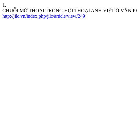
1.
CHUỖI MỞ THOẠI TRONG HỘI THOẠI ANH VIỆT Ở VĂN 
http://jilc.vn/index.php/jilc/article/view/249