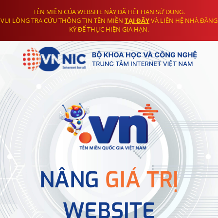
TÊN MIỀN CỦA WEBSITE NÀY ĐÃ HẾT HẠN SỬ DỤNG.
VUI LÒNG TRA CỨU THÔNG TIN TÊN MIỀN
TẠI ĐÂY
VÀ LIÊN HỆ NHÀ ĐĂNG
KÝ ĐỂ THỰC HIỆN GIA HẠN.
NÂNG
GIÁ TRỊ
WEBSITE