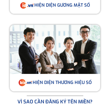
HIỆN DIỆN GƯƠNG MẶT SỐ
HIỆN DIỆN THƯƠNG HIỆU SỐ
VÌ SAO CẦN ĐĂNG KÝ TÊN MIỀN?