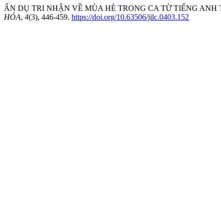
ẨN DỤ TRI NHẬN VỀ MÙA HÈ TRONG CA TỪ TIẾNG ANH TỪ 
HÓA
,
4
(3), 446-459.
https://doi.org/10.63506/jilc.0403.152