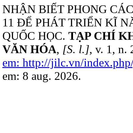
NHẬN BIẾT PHONG CÁC
11 ĐỂ PHÁT TRIỂN KĨ 
QUỐC HỌC.
TẠP CHÍ K
VĂN HÓA
,
[S. l.]
, v. 1, n
em: http://jilc.vn/index.php/
em: 8 aug. 2026.