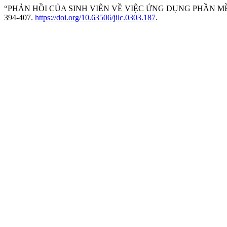
“PHẢN HỒI CỦA SINH VIÊN VỀ VIỆC ỨNG DỤNG PHẦN M
394-407.
https://doi.org/10.63506/jilc.0303.187
.