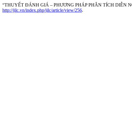
“THUYẾT ĐÁNH GIÁ – PHƯƠNG PHÁP PHÂN TÍCH DIỄN NG
http://jilc.vn/index.php/jilc/article/view/256
.