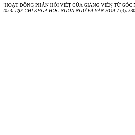
“HOẠT ĐỘNG PHẢN HỒI VIẾT CỦA GIẢNG VIÊN TỪ GÓC N
2023.
TẠP CHÍ KHOA HỌC NGÔN NGỮ VÀ VĂN HÓA
7 (3): 33