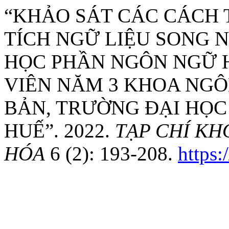
“KHẢO SÁT CÁC CÁCH 
TÍCH NGỮ LIỆU SONG 
HỌC PHẦN NGÔN NGỮ H
VIÊN NĂM 3 KHOA NG
BẢN, TRƯỜNG ĐẠI HỌC
HUẾ”. 2022.
TẠP CHÍ KH
HÓA
6 (2): 193-208.
https: