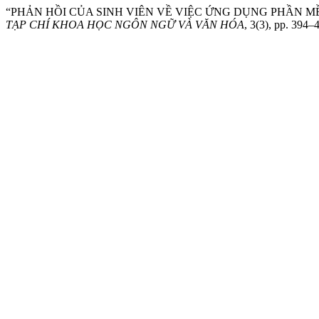
“PHẢN HỒI CỦA SINH VIÊN VỀ VIỆC ỨNG DỤNG PHẦN M
TẠP CHÍ KHOA HỌC NGÔN NGỮ VÀ VĂN HÓA
, 3(3), pp. 394–