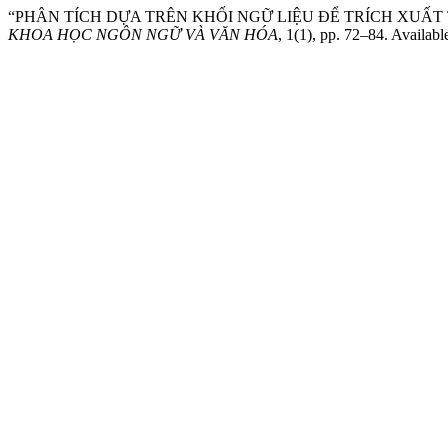
“PHÂN TÍCH DỰA TRÊN KHỐI NGỮ LIỆU ĐỂ TRÍCH XUẤT 
KHOA HỌC NGÔN NGỮ VÀ VĂN HÓA
, 1(1), pp. 72–84. Availabl