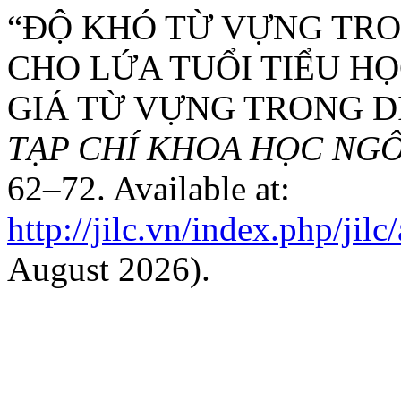
“ĐỘ KHÓ TỪ VỰNG TRO
CHO LỨA TUỔI TIỂU HỌ
GIÁ TỪ VỰNG TRONG DI
TẠP CHÍ KHOA HỌC NG
62–72. Available at:
http://jilc.vn/index.php/jilc
August 2026).