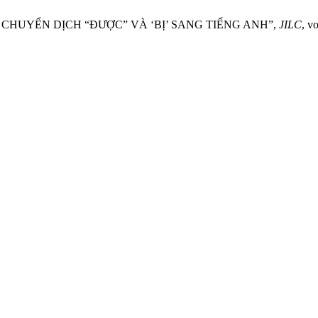
CHUYỂN DỊCH “ĐƯỢC” VÀ ‘BỊ’ SANG TIẾNG ANH”,
JILC
, v