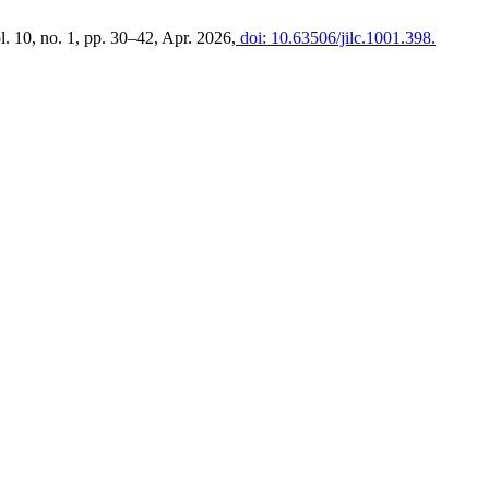
ol. 10, no. 1, pp. 30–42, Apr. 2026,
doi: 10.63506/jilc.1001.398.