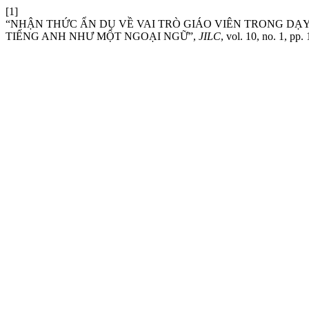
[1]
“NHẬN THỨC ẨN DỤ VỀ VAI TRÒ GIÁO VIÊN TRONG DẠY
TIẾNG ANH NHƯ MỘT NGOẠI NGỮ”,
JILC
, vol. 10, no. 1, pp