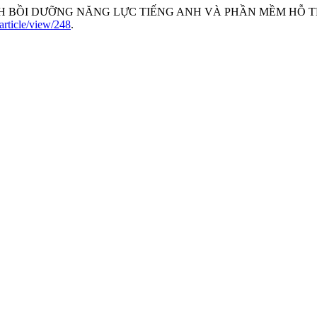
 BỒI DƯỠNG NĂNG LỰC TIẾNG ANH VÀ PHẦN MỀM HỖ T
c/article/view/248
.