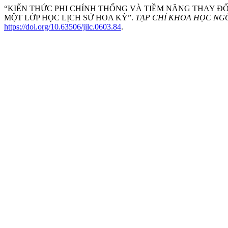
“KIẾN THỨC PHI CHÍNH THỐNG VÀ TIỀM NĂNG THAY ĐỔ
MỘT LỚP HỌC LỊCH SỬ HOA KỲ”.
TẠP CHÍ KHOA HỌC NG
https://doi.org/10.63506/jilc.0603.84
.