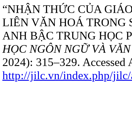
“NHẬN THỨC CỦA GIÁO 
LIÊN VĂN HOÁ TRONG 
ANH BẬC TRUNG HỌC 
HỌC NGÔN NGỮ VÀ VĂN
2024): 315–329. Accessed 
http://jilc.vn/index.php/jilc