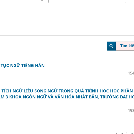
Tìm ki
 TỤC NGỮ TIẾNG HÁN
154
N TÍCH NGỮ LIỆU SONG NGỮ TRONG QUÁ TRÌNH HỌC HỌC PHẦN
ĂM 3 KHOA NGÔN NGỮ VÀ VĂN HÓA NHẬT BẢN, TRƯỜNG ĐẠI H
193