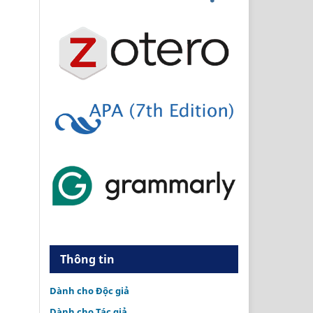
Thông tin
Dành cho Độc giả
Dành cho Tác giả