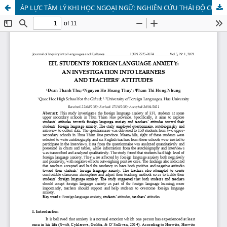
ÁP LỰC TÂM LÝ KHI HỌC NGOẠI NGỮ: NGHIÊN CỨU THÁI ĐỘ CỦA NGƯỜI HỌC VÀ GIÁO VIÊN