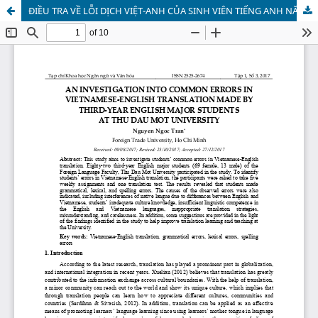
ĐIỀU TRA VỀ LỖI DỊCH VIỆT-ANH CỦA SINH VIÊN TIẾNG ANH NĂM 3 TẠI TRƯỜNG ĐẠI HỌC THỦ DẦU MỘT