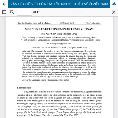
VẤN ĐỀ CHỮ VIẾT CỦA CÁC TỘC NGƯỜI THIỂU SỐ Ở VIỆT NAM