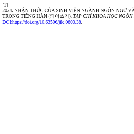
[1]
2024. NHẬN THỨC CỦA SINH VIÊN NGÀNH NGÔN NGỮ 
TRONG TIẾNG HÀN (띄어쓰기).
TẠP CHÍ KHOA HỌC NGÔN
DOI:https://doi.org/10.63506/jilc.0803.38
.