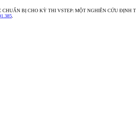
ỆC CHUẨN BỊ CHO KỲ THI VSTEP: MỘT NGHIÊN CỨU ĐỊNH 
001.385
.