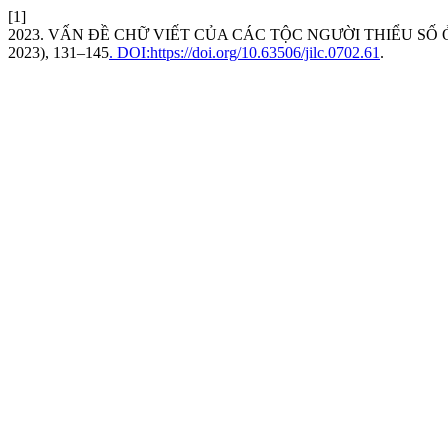
[1]
2023. VẤN ĐỀ CHỮ VIẾT CỦA CÁC TỘC NGƯỜI THIỂU SỐ 
2023), 131–145
. DOI:https://doi.org/10.63506/jilc.0702.61
.