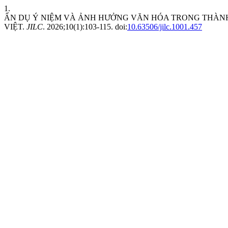
1.
ẨN DỤ Ý NIỆM VÀ ẢNH HƯỞNG VĂN HÓA TRONG THÀNH
VIỆT.
JILC
. 2026;10(1):103-115. doi:
10.63506/jilc.1001.457