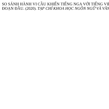
SO SÁNH HÀNH VI CẦU KHIẾN TIẾNG NGA VỚI TIẾNG V
ĐOẠN ĐẦU. (2020).
TẠP CHÍ KHOA HỌC NGÔN NGỮ VÀ VĂ