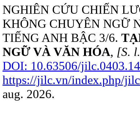
NGHIÊN CỨU CHIẾN LƯỢ
KHÔNG CHUYÊN NGỮ 
TIẾNG ANH BẬC 3/6.
TẠ
NGỮ VÀ VĂN HÓA
,
[S. l
DOI: 10.63506/jilc.0403.14
https://jilc.vn/index.php/jil
aug. 2026.