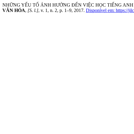
NHỮNG YẾU TỐ ẢNH HƯỞNG ĐẾN VIỆC HỌC TIẾNG ANH 
VĂN HÓA
,
[S. l.]
, v. 1, n. 2, p. 1–9, 2017.
Disponível em: https://jil