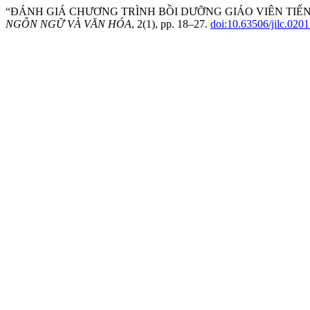
“ĐÁNH GIÁ CHƯƠNG TRÌNH BỒI DƯỠNG GIÁO VIÊN TIẾNG
NGÔN NGỮ VÀ VĂN HÓA
, 2(1), pp. 18–27.
doi:10.63506/jilc.020