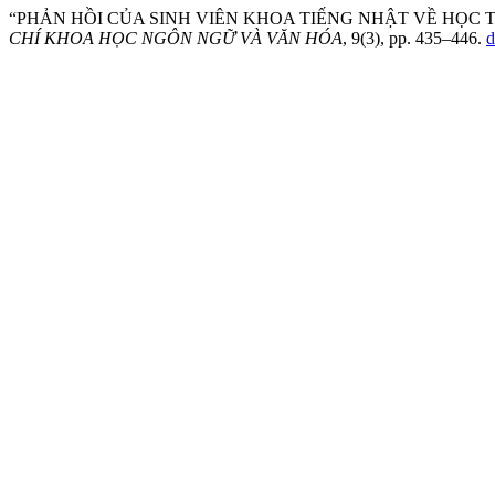
“PHẢN HỒI CỦA SINH VIÊN KHOA TIẾNG NHẬT VỀ HỌC 
CHÍ KHOA HỌC NGÔN NGỮ VÀ VĂN HÓA
, 9(3), pp. 435–446.
d