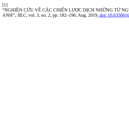
[1]
“NGHIÊN CỨU VỀ CÁC CHIẾN LƯỢC DỊCH NHỮNG TỪ NGỮ
ANH”,
JILC
, vol. 3, no. 2, pp. 182–196, Aug. 2019,
doi: 10.63506/ji