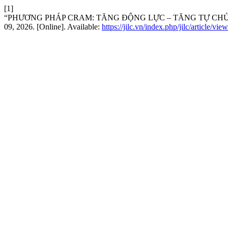
[1]
“PHƯƠNG PHÁP CRAM: TĂNG ĐỘNG LỰC – TĂNG TỰ CHỦ
09, 2026. [Online]. Available:
https://jilc.vn/index.php/jilc/article/vie