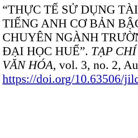
“THỰC TẾ SỬ DỤNG TÀI
TIẾNG ANH CƠ BẢN BẬC
CHUYÊN NGÀNH TRƯỜN
ĐẠI HỌC HUẾ”.
TẠP CH
VĂN HÓA
, vol. 3, no. 2, 
https://doi.org/10.63506/ji