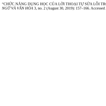
“CHỨC NĂNG DỤNG HỌC CỦA LỜI THOẠI TỰ SỬA LỖI T
NGỮ VÀ VĂN HÓA
3, no. 2 (August 30, 2019): 157–166. Accessed