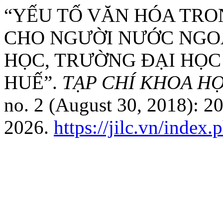
“YẾU TỐ VĂN HÓA TRO
CHO NGƯỜI NƯỚC NGOÀ
HỌC, TRƯỜNG ĐẠI HỌC
HUẾ”.
TẠP CHÍ KHOA H
no. 2 (August 30, 2018): 2
2026.
https://jilc.vn/index.