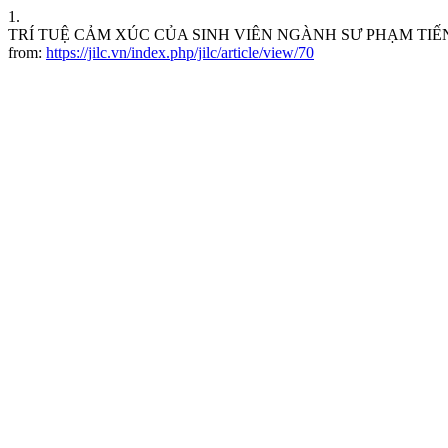
1.
TRÍ TUỆ CẢM XÚC CỦA SINH VIÊN NGÀNH SƯ PHẠM TIẾNG ANH. JIL
from:
https://jilc.vn/index.php/jilc/article/view/70