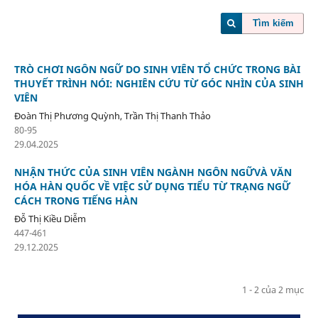
Tìm kiếm
TRÒ CHƠI NGÔN NGỮ DO SINH VIÊN TỔ CHỨC TRONG BÀI
THUYẾT TRÌNH NÓI: NGHIÊN CỨU TỪ GÓC NHÌN CỦA SINH
VIÊN
Đoàn Thị Phương Quỳnh, Trần Thị Thanh Thảo
80-95
29.04.2025
NHẬN THỨC CỦA SINH VIÊN NGÀNH NGÔN NGỮVÀ VĂN
HÓA HÀN QUỐC VỀ VIỆC SỬ DỤNG TIỂU TỪ TRẠNG NGỮ
CÁCH TRONG TIẾNG HÀN
Đỗ Thị Kiều Diễm
447-461
29.12.2025
1 - 2 của 2 mục