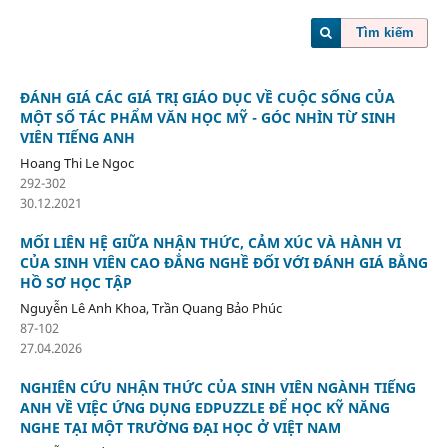
Tìm kiếm
ĐÁNH GIÁ CÁC GIÁ TRỊ GIÁO DỤC VỀ CUỘC SỐNG CỦA
MỘT SỐ TÁC PHẨM VĂN HỌC MỸ - GÓC NHÌN TỪ SINH
VIÊN TIẾNG ANH
Hoang Thi Le Ngoc
292-302
30.12.2021
MỐI LIÊN HỆ GIỮA NHẬN THỨC, CẢM XÚC VÀ HÀNH VI
CỦA SINH VIÊN CAO ĐẲNG NGHỀ ĐỐI VỚI ĐÁNH GIÁ BẰNG
HỒ SƠ HỌC TẬP
Nguyễn Lê Anh Khoa, Trần Quang Bảo Phúc
87-102
27.04.2026
NGHIÊN CỨU NHẬN THỨC CỦA SINH VIÊN NGÀNH TIẾNG
ANH VỀ VIỆC ỨNG DỤNG EDPUZZLE ĐỂ HỌC KỸ NĂNG
NGHE TẠI MỘT TRƯỜNG ĐẠI HỌC Ở VIỆT NAM