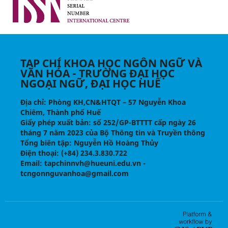
TẠP CHÍ KHOA HỌC NGÔN NGỮ VÀ
VĂN HÓA - TRƯỜNG ĐẠI HỌC
NGOẠI NGỮ, ĐẠI HỌC HUẾ
Địa chỉ
: Phòng KH,CN&HTQT – 57 Nguyễn Khoa
Chiêm, Thành phố Huế
Giấy phép xuất bản:
số 252/GP-BTTTT cấp ngày 26
tháng 7 năm 2023 của Bộ Thông tin và Truyền thông
Tổng biên tập
: Nguyễn Hồ Hoàng Thủy
Điện thoại
: (+84) 234.3.830.722
Email
: tapchinnvh@hueuni.edu.vn -
tcngonnguvanhoa@gmail.com