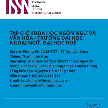
TẠP CHÍ KHOA HỌC NGÔN NGỮ VÀ
VĂN HÓA - TRƯỜNG ĐẠI HỌC
NGOẠI NGỮ, ĐẠI HỌC HUẾ
Địa chỉ
: Phòng KH,CN&HTQT – 57 Nguyễn Khoa
Chiêm, Thành phố Huế
Giấy phép xuất bản:
số 252/GP-BTTTT cấp ngày 26
tháng 7 năm 2023 của Bộ Thông tin và Truyền thông
Tổng biên tập
: Nguyễn Hồ Hoàng Thủy
Điện thoại
: (+84) 234.3.830.722
Email
: tapchinnvh@hueuni.edu.vn -
tcngonnguvanhoa@gmail.com