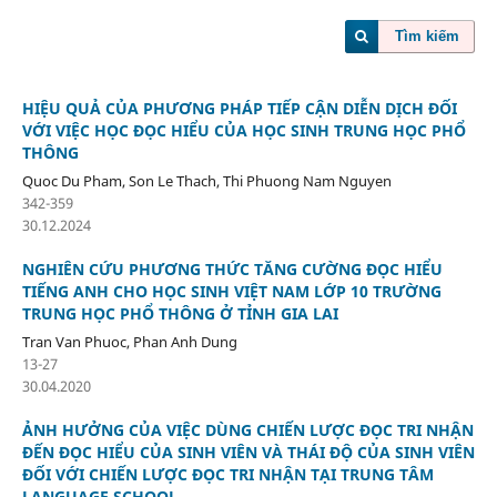
Tìm kiếm
HIỆU QUẢ CỦA PHƯƠNG PHÁP TIẾP CẬN DIỄN DỊCH ĐỐI
VỚI VIỆC HỌC ĐỌC HIỂU CỦA HỌC SINH TRUNG HỌC PHỔ
THÔNG
Quoc Du Pham, Son Le Thach, Thi Phuong Nam Nguyen
342-359
30.12.2024
NGHIÊN CỨU PHƯƠNG THỨC TĂNG CƯỜNG ĐỌC HIỂU
TIẾNG ANH CHO HỌC SINH VIỆT NAM LỚP 10 TRƯỜNG
TRUNG HỌC PHỔ THÔNG Ở TỈNH GIA LAI
Tran Van Phuoc, Phan Anh Dung
13-27
30.04.2020
ẢNH HƯỞNG CỦA VIỆC DÙNG CHIẾN LƯỢC ĐỌC TRI NHẬN
ĐẾN ĐỌC HIỂU CỦA SINH VIÊN VÀ THÁI ĐỘ CỦA SINH VIÊN
ĐỐI VỚI CHIẾN LƯỢC ĐỌC TRI NHẬN TẠI TRUNG TÂM
LANGUAGE SCHOOL