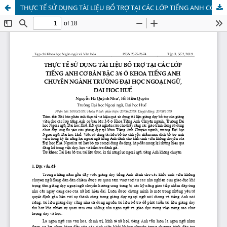
THỰC TẾ SỬ DỤNG TÀI LIỆU BỔ TRỢ TẠI CÁC LỚP TIẾNG ANH CƠ BẢN BẬC 3/6 Ở KHOA TIẾNG ANH CHUYÊN NGÀNH TRƯỜNG ĐẠI HỌC NGOẠI NGỮ, ĐẠI HỌC HUẾ