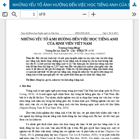
NHỮNG YẾU TỐ ẢNH HƯỞNG ĐẾN VIỆC HỌC TIẾNG ANH CỦA SINH VIÊN VIỆT NAM